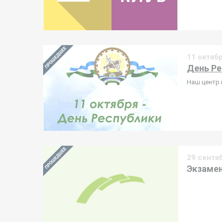
11 октяб
День Ре
Наш центр 
29 сентя
Экзамен