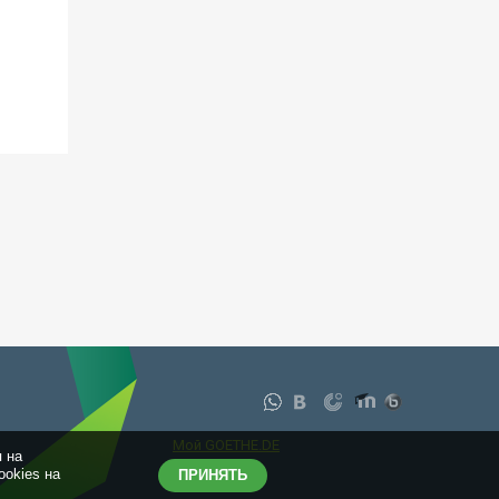
Мой GOETHE.DE
я на
okies на
ПРИНЯТЬ