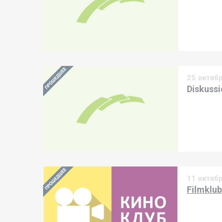
25 октяб
Diskuss
11 октяб
Filmklub