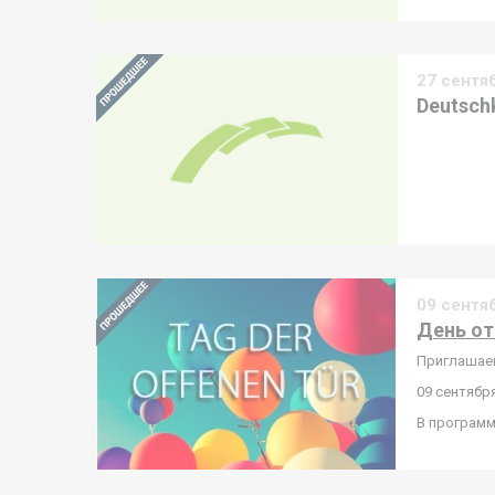
27 сентя
Deutschk
09 сентя
День о
Приглашаем
09 сентября
В программ