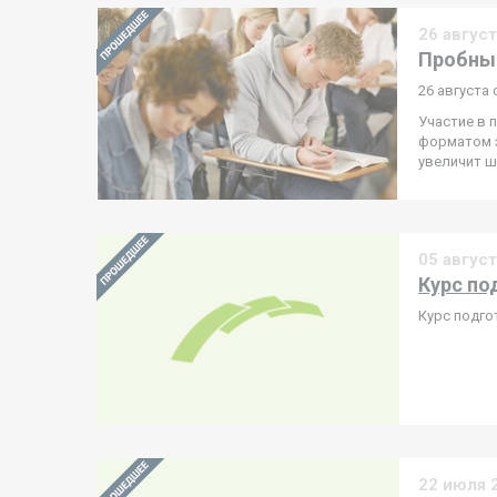
26 авгус
Пробный
26 августа 
Участие в 
форматом э
увеличит ш
05 авгус
Курс под
Курс подгот
22 июля 