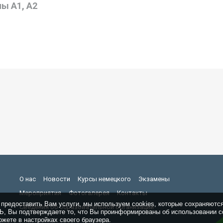
ы А1, А2
О нас
Новости
Курсы немецкого
Экзамены
Мероприятия
Фотогалерея
Контакты
 предоставить Вам услуги, мы используем cookies, которые сохраняютс
Сведения об образовательной организации
 Вы подтверждаете то, что Вы проинформированы об использовании co
жете в настройках своего браузера.