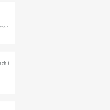
тво с
и
sch 1