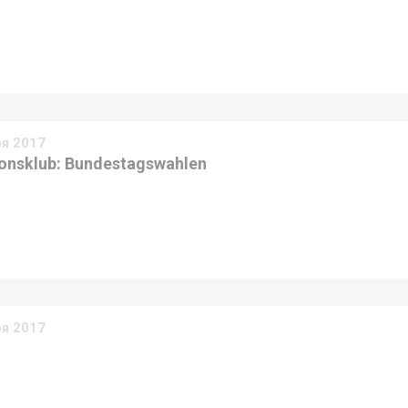
ря 2017
ionsklub: Bundestagswahlen
ря 2017