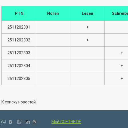
PTN
Hören
Lesen
Schreib
2511202301
+
2511202302
+
2511202303
+
2511202304
+
2511202305
+
К списку новостей
Мой GOETHE.DE