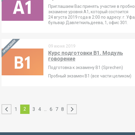
Приглашаем Вас принять участие в пробн
экзамене уровня А1, который состоится
24
вгуста 2019
года в 2
:00
по адресу: г. Уфа
бульвар Давлеткильдеева, 1, офис 301.
09 июня 2019
Курс подготовки B1. Модуль
говорение
Подготовка к экзамену В1 (Sprechen)
Пробный экзамен В1 (все части целиком)
2
1
3
4
...
6
7
8